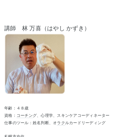
講師 林 万喜（はやし かずき）
年齢：４８歳
資格：
コーチン
グ、心理学、スキンケアコーディネーター
仕事のツール：姓名判断、オ
ラク
ルカードリーディング
札幌市在住。