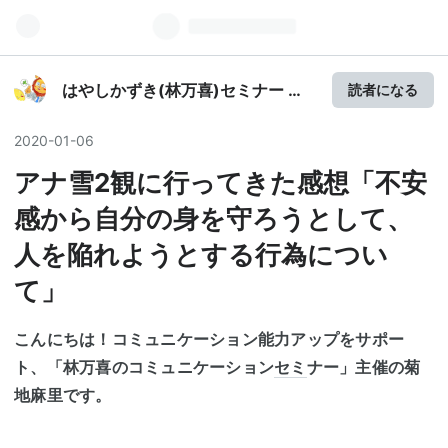
はやしかずき(林万喜)セミナー 活
読者になる
動紹介
2020
-
01
-
06
アナ雪2観に行ってきた感想「不安
感から自分の身を守ろうとして、
人を陥れようとする行為につい
て」
こんにちは！コミュニケーション能力アップをサポー
ト、「林万喜のコミュニケーション
セミ
ナー」主催の菊
地麻里です。